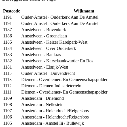
Postcode
Wijknaam
1191
Ouder-Amstel - Ouderkerk Aan De Amstel
1191
Ouder-Amstel - Ouderkerk Aan De Amstel
1187
Amstelveen - Bovenkerk
1186
Amstelveen - Groenelaan
1185
Amstelveen - Keizer Karelpark-West
1184
Amstelveen - Over-Ouderkerk
1183
Amstelveen - Bankras
1182
Amstelveen - Karselaankwartier En Bos
1181
Amstelveen - Elsrijk-West
1115
Ouder-Amstel - Duivendrecht
1113
Diemen - Overdiemer- En Gemeenschapspolder
1112
Diemen - Diemen Industrieterrein
1111
Diemen - Overdiemer- En Gemeenschapspolder
1109
Amsterdam - Driemond
1108
Amsterdam - Nellestein
1107
Amsterdam - Holendrecht/Reigersbos
1106
Amsterdam - Holendrecht/Reigersbos
1105
Amsterdam - Amstel Iii / Bullewijk