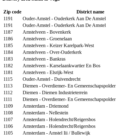
Zip code
District name
1191
Ouder-Amstel - Ouderkerk Aan De Amstel
1191
Ouder-Amstel - Ouderkerk Aan De Amstel
1187
Amstelveen - Bovenkerk
1186
Amstelveen - Groenelaan
1185
Amstelveen - Keizer Karelpark-West
1184
Amstelveen - Over-Ouderkerk
1183
Amstelveen - Bankras
1182
Amstelveen - Karselaankwartier En Bos
1181
Amstelveen - Elsrijk-West
1115
Ouder-Amstel - Duivendrecht
1113
Diemen - Overdiemer- En Gemeenschapspolder
1112
Diemen - Diemen Industrieterrein
1111
Diemen - Overdiemer- En Gemeenschapspolder
1109
Amsterdam - Driemond
1108
Amsterdam - Nellestein
1107
Amsterdam - Holendrecht/Reigersbos
1106
Amsterdam - Holendrecht/Reigersbos
1105
Amsterdam - Amstel Iii / Bullewijk