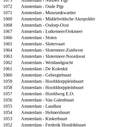
1073
Amsterdam - Nieuwe Pijp
1072
Amsterdam - Oude Pijp
1071
Amsterdam - Museumkwartier
1069
Amsterdam - Middelveldsche Akerpolder
1068
Amsterdam - Osdorp-Oost
1067
Amsterdam - Lutkemeer/Ookmeer
1066
Amsterdam - Sloten
1065
Amsterdam - Slotervaart
1064
Amsterdam - Slotermeer-Zuidwest
1063
Amsterdam - Slotermeer-Noordoost
1062
Amsterdam - Westlandgracht
1061
Amsterdam - De Kolenkit
1060
Amsterdam - Gebergtebuurt
1059
Amsterdam - Hoofddorppleinbuurt
1058
Amsterdam - Hoofddorppleinbuurt
1057
Amsterdam - Hoofdweg E.O.
1056
Amsterdam - Van Galenbuurt
1055
Amsterdam - Landlust
1054
Amsterdam - Helmersbuurt
1053
Amsterdam - Kinkerbuurt
1052
Amsterdam - Frederik Hendrikbuurt