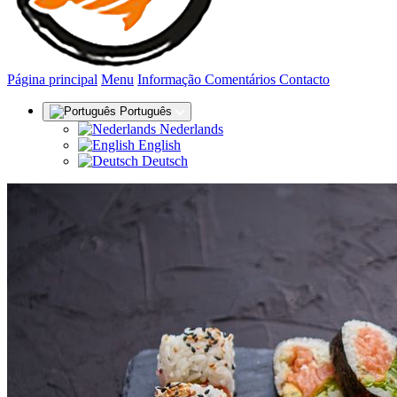
(actual)
Página principal
Menu
Informação
Comentários
Contacto
Português
Nederlands
English
Deutsch